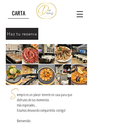
CARTA
Haz tu reserva
iempre es un placer
tenerte en casa para que
disfrutes de tus momentos
más especiales…
Estamos deseando compartirlos
contigo!
Bienvenido